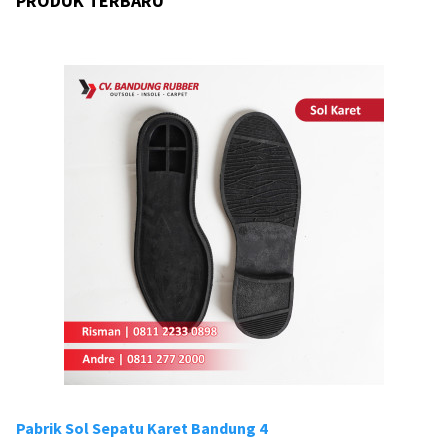
PRODUK TERBARU
Pabrik Sol Sepatu Karet Bandung 4
Pa