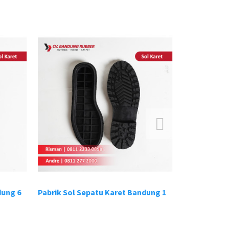
ung 6
Pabrik Sol Sepatu Karet Bandung 1
Pabrik Sol S