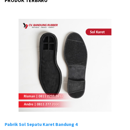
PRODUK TERBARU
Pabrik Sol Sepatu Karet Bandung 4
Pa