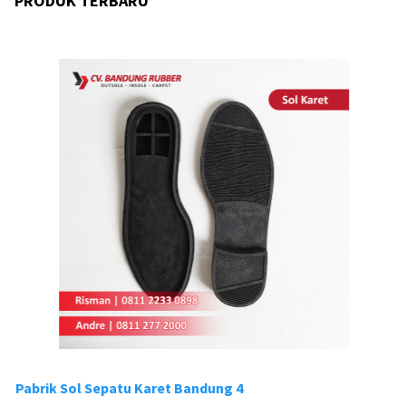
PRODUK TERBARU
Pabrik Sol Sepatu Karet Bandung 4
Pa