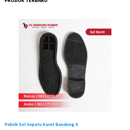
PRODUK TERBARU
Pabrik Sol Sepatu Karet Bandung 4
Pa