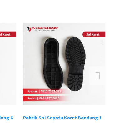
ung 6
Pabrik Sol Sepatu Karet Bandung 1
Pabrik Sol S