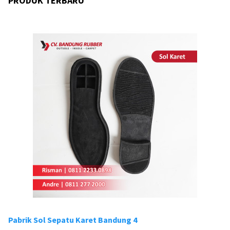
PRODUK TERBARU
Pabrik Sol Sepatu Karet Bandung 4
Pa