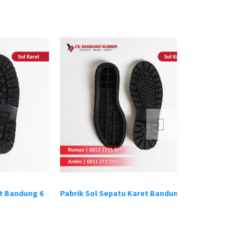
ung 6
Pabrik Sol Sepatu Karet Bandung 1
Pabrik Sol S