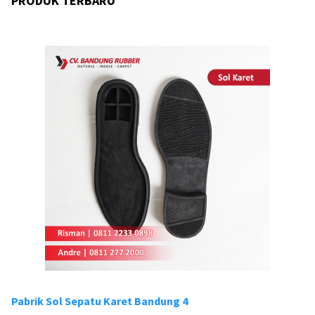
PRODUK TERBARU
Pabrik Sol Sepatu Karet Bandung 4
Pa