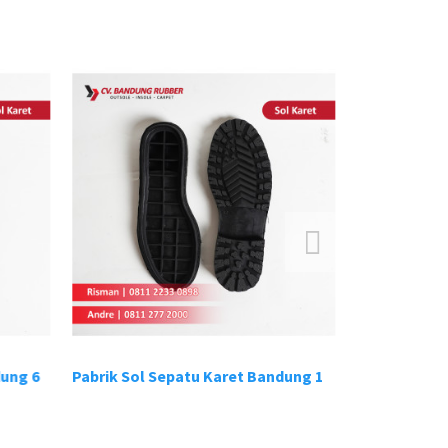
ung 6
Pabrik Sol Sepatu Karet Bandung 1
Pabrik Sol S