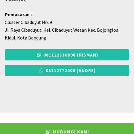
Cibaduyut)
Pemasaran :
Cluster Cibaduyut No. 9
Jl. Raya Cibaduyut. Kel. Cibaduyut Wetan Kec. Bojongloa
Kidul. Kota Bandung.
081122330898 (RISMAN)
08112772000 (ANDRE)
HUBUNGI KAMI
© 2026. Grosirsolsepatu.com - Pabrik Sol Sepatu Karet di Bandung.