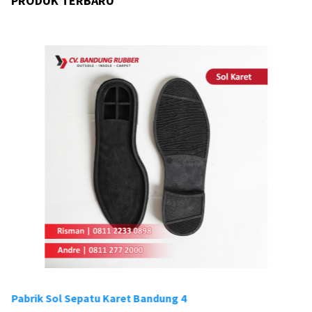
PRODUK TERBARU
Pabrik Sol Sepatu Karet Bandung 4
Pa