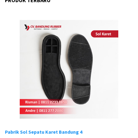
PRODUK TERBARU
Pabrik Sol Sepatu Karet Bandung 4
Pa