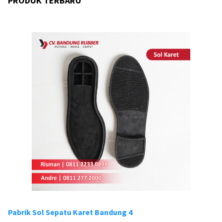
PRODUK TERBARU
Pabrik Sol Sepatu Karet Bandung 4
Pa