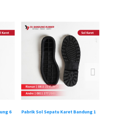
ung 6
Pabrik Sol Sepatu Karet Bandung 1
Pabrik Sol S