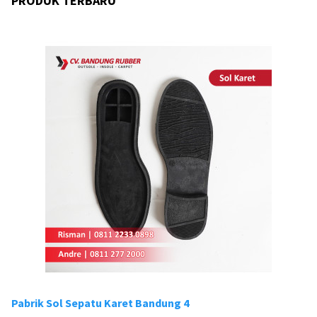
PRODUK TERBARU
Pabrik Sol Sepatu Karet Bandung 4
Pa