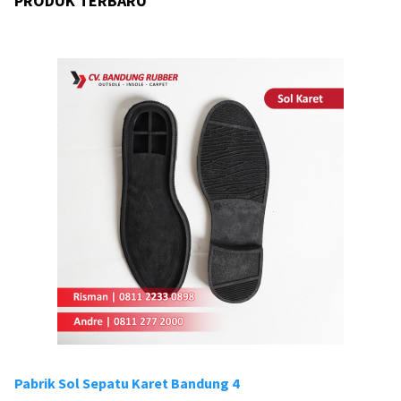
PRODUK TERBARU
Pabrik Sol Sepatu Karet Bandung 4
Pa