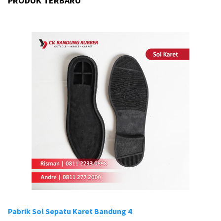
PRODUK TERBARU
Pabrik Sol Sepatu Karet Bandung 4
Pa