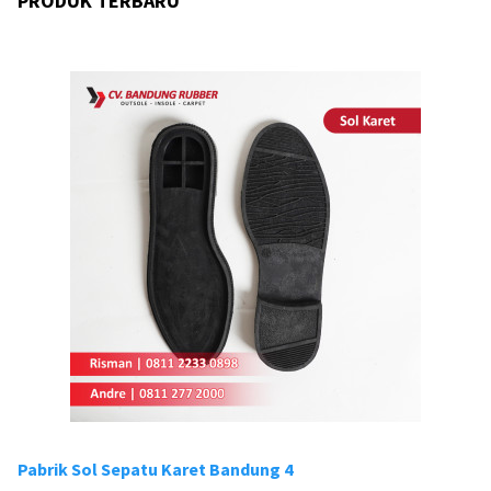
PRODUK TERBARU
Pabrik Sol Sepatu Karet Bandung 4
Pa