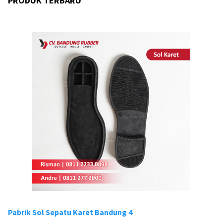
PRODUK TERBARU
Pabrik Sol Sepatu Karet Bandung 4
Pa