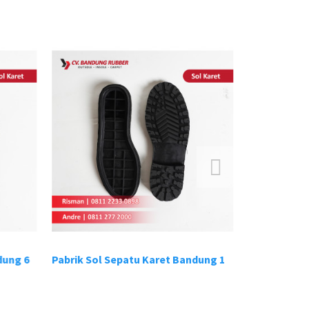
ung 6
Pabrik Sol Sepatu Karet Bandung 1
Pabrik Sol S