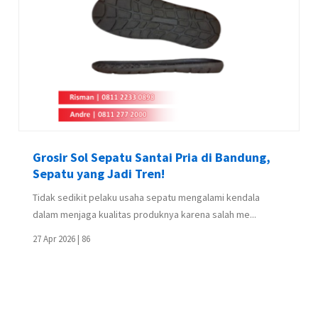
Mengenal Karakteristik Outsole Sepatu Anti
Panas
Suhu panas bisa mempengaruhi performa outsole sepatu,
dan fakta ini seringkali kurang disadari oleh ...
02 Jun 2026 |
37