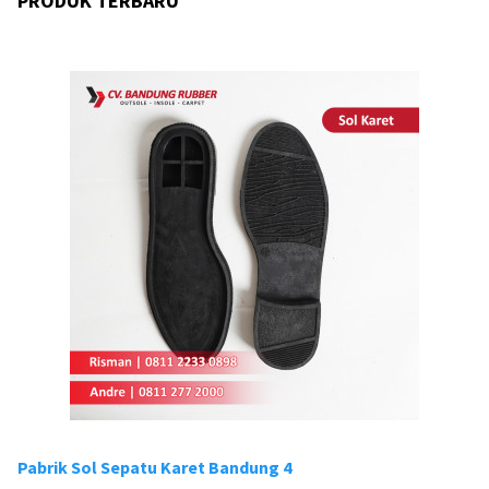
PRODUK TERBARU
Pabrik Sol Sepatu Karet Bandung 4
Pa