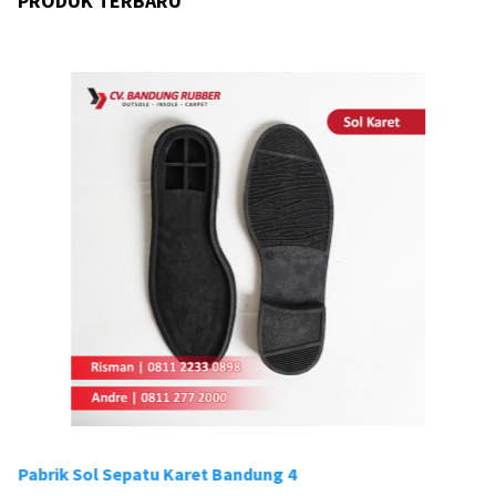
PRODUK TERBARU
Pabrik Sol Sepatu Karet Bandung 4
Pa