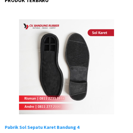
PRODUK TERBARU
Pabrik Sol Sepatu Karet Bandung 4
Pa