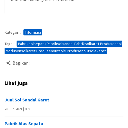
Kategori :
Informasi
Tags :
Pabriksolsepatu Pabriksolsandal Pabriksolkaret Produsensol
Produsensolkaret Produsenoutsole Produsenoutsolekaret
Bagikan :
Lihat juga
Jual Sol Sandal Karet
20 Jun 2021 |
809
Pabrik Alas Sepatu