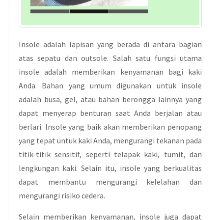
Insole adalah lapisan yang berada di antara bagian
atas sepatu dan outsole. Salah satu fungsi utama
insole adalah memberikan kenyamanan bagi kaki
Anda. Bahan yang umum digunakan untuk insole
adalah busa, gel, atau bahan berongga lainnya yang
dapat menyerap benturan saat Anda berjalan atau
berlari. Insole yang baik akan memberikan penopang
yang tepat untuk kaki Anda, mengurangi tekanan pada
titik-titik sensitif, seperti telapak kaki, tumit, dan
lengkungan kaki. Selain itu, insole yang berkualitas
dapat membantu mengurangi kelelahan dan
mengurangi risiko cedera.
Selain memberikan kenyamanan, insole juga dapat