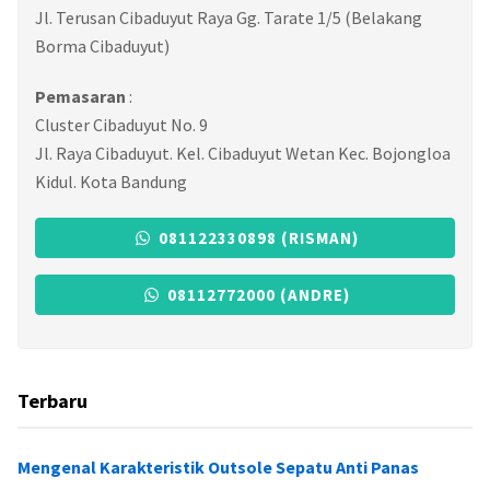
Jl. Terusan Cibaduyut Raya Gg. Tarate 1/5 (Belakang
Borma Cibaduyut)
Pemasaran
:
Cluster Cibaduyut No. 9
Jl. Raya Cibaduyut. Kel. Cibaduyut Wetan Kec. Bojongloa
Kidul. Kota Bandung
081122330898 (RISMAN)
08112772000 (ANDRE)
Terbaru
Mengenal Karakteristik Outsole Sepatu Anti Panas