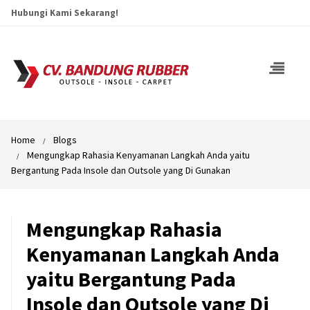
Hubungi Kami Sekarang!
Home
Blogs
Mengungkap Rahasia Kenyamanan Langkah Anda yaitu
Bergantung Pada Insole dan Outsole yang Di Gunakan
Mengungkap Rahasia
Kenyamanan Langkah Anda
yaitu Bergantung Pada
Insole dan Outsole yang Di