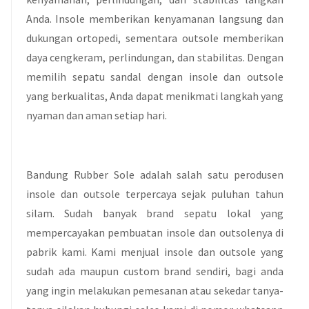
Anda. Insole memberikan kenyamanan langsung dan
dukungan ortopedi, sementara outsole memberikan
daya cengkeram, perlindungan, dan stabilitas. Dengan
memilih sepatu sandal dengan insole dan outsole
yang berkualitas, Anda dapat menikmati langkah yang
nyaman dan aman setiap hari.
Bandung Rubber Sole adalah salah satu perodusen
insole dan outsole terpercaya sejak puluhan tahun
silam. Sudah banyak brand sepatu lokal yang
mempercayakan pembuatan insole dan outsolenya di
pabrik kami. Kami menjual insole dan outsole yang
sudah ada maupun custom brand sendiri, bagi anda
yang ingin melakukan pemesanan atau sekedar tanya-