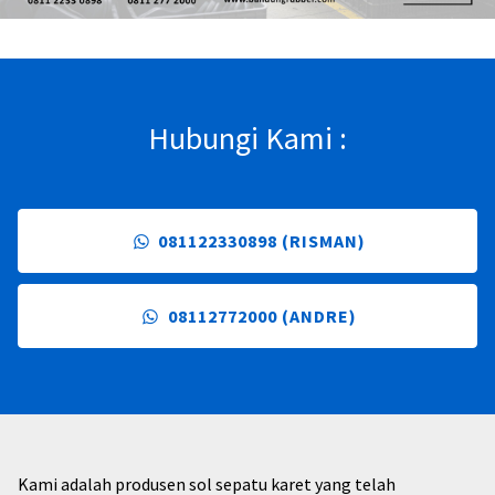
Hubungi Kami :
081122330898 (RISMAN)
08112772000 (ANDRE)
Kami adalah produsen sol sepatu karet yang telah