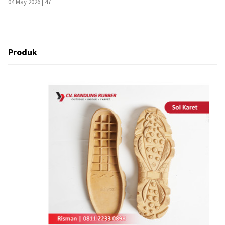
04 May 2026 |
47
Produk