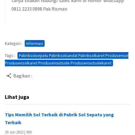
tanya silakan hubungi sales kami di nomor whatsapp
0811 2233 0898 Pak Risman
Kategori :
Informasi
Tags :
Pabriksolsepatu Pabriksolsandal Pabriksolkaret Produsensol
Produsensolkaret Produsenoutsole Produsenoutsolekaret
Bagikan :
Lihat juga
Tips Memilih Sol Terbaik di Pabrik Sol Sepatu yang
Terbaik
29 Jun 2022 |
900