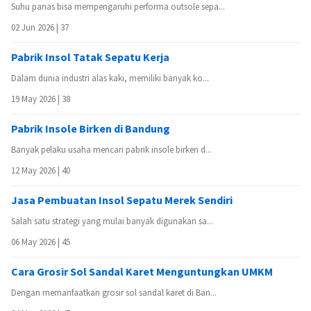
Suhu panas bisa mempengaruhi performa outsole sepa...
02 Jun 2026 |
37
Pabrik Insol Tatak Sepatu Kerja
Dalam dunia industri alas kaki, memiliki banyak ko...
19 May 2026 |
38
Pabrik Insole Birken di Bandung
Banyak pelaku usaha mencari pabrik insole birken d...
12 May 2026 |
40
Jasa Pembuatan Insol Sepatu Merek Sendiri
Salah satu strategi yang mulai banyak digunakan sa...
06 May 2026 |
45
Cara Grosir Sol Sandal Karet Menguntungkan UMKM
Dengan memanfaatkan grosir sol sandal karet di Ban...