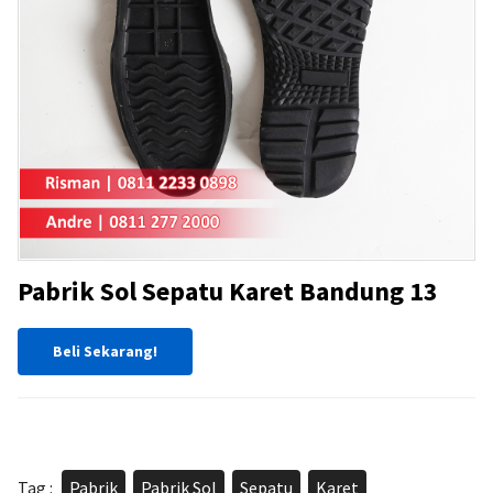
Pabrik Sol Sepatu Karet Bandung 13
Beli Sekarang!
Tag :
Pabrik
,
Pabrik Sol
,
Sepatu
,
Karet
,