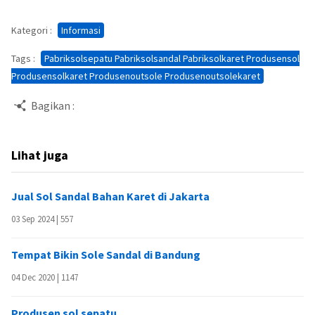
Kategori :
Informasi
Tags :
Pabriksolsepatu Pabriksolsandal Pabriksolkaret Produsensol
Produsensolkaret Produsenoutsole Produsenoutsolekaret
Bagikan :
Lihat juga
Jual Sol Sandal Bahan Karet di Jakarta
03 Sep 2024 |
557
Tempat Bikin Sole Sandal di Bandung
04 Dec 2020 |
1147
Produsen sol sepatu